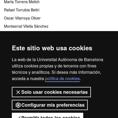
Marta Torrens Melich
Rafael Torrubia Beltri
Oscar Vilarroya Oliver
Montserrat Vilella Sánchez
Maria Teresa Yoldi Muñoz
Este sitio web usa cookies
Centros responsables
La web de la Universitat Autònoma de Barcelona
Departamento de Psiquiatría y Medicina Legal
utiliza cookies propias y de terceros con fines
técnicos y analíticos. Si desea más información,
acceda a nuestra
política de cookies
.
Inicio
Aviso legal
Protección de datos
Solo usar cookies necesarias
Sobre el web
Accesibilidad web
Configurar mis preferencias
2026 Universitat Autònoma de
Barcelona
Permitir todas las cookies