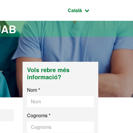
Idioma seleccionat:
Català
UAB
Vols rebre més
informació?
Nom *
Cognoms *