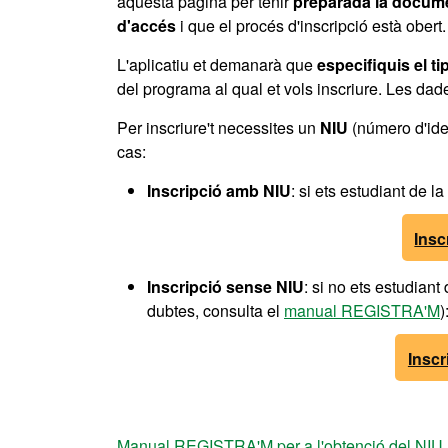
aquesta pàgina per tenir
preparada la docume
d'accés
i que el procés d'inscripció està obert.
L'aplicatiu et demanarà que
especifiquis el ti
del programa al qual et vols inscriure. Les da
Per inscriure't necessites un
NIU
(número d'iden
cas:
Inscripció amb NIU
: si ets estudiant de l
Insc
Inscripció sense NIU
: si no ets estudiant
dubtes, consulta el
manual REGISTRA'M
)
Inscr
Manual REGISTRA'M per a l'obtenció del NIU