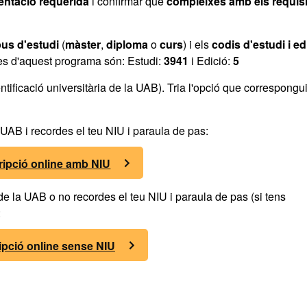
ntació requerida
i confirmar que
compleixes amb els requisi
pus d'estudi
(
màster
,
diploma
o
curs
) i els
codis d'estudi i ed
des d'aquest programa són: Estudi:
3941
i Edició:
5
tificació universitària de la UAB). Tria l'opció que correspongui
a UAB i recordes el teu NIU i paraula de pas:
ripció online amb NIU
 de la UAB o no recordes el teu NIU i paraula de pas (si tens
:
ipció online sense NIU