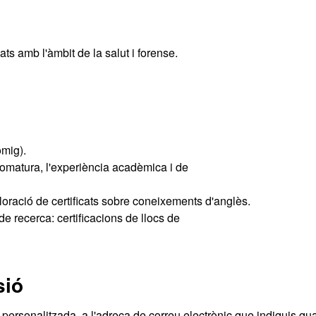
ats amb l'àmbit de la salut i forense.
omig).
plomatura, l'experiència acadèmica i de
oració de certificats sobre coneixements d'anglès.
de recerca: certificacions de llocs de
sió
personalitzada, a l'adreça de correu electrònic que indiquis qu