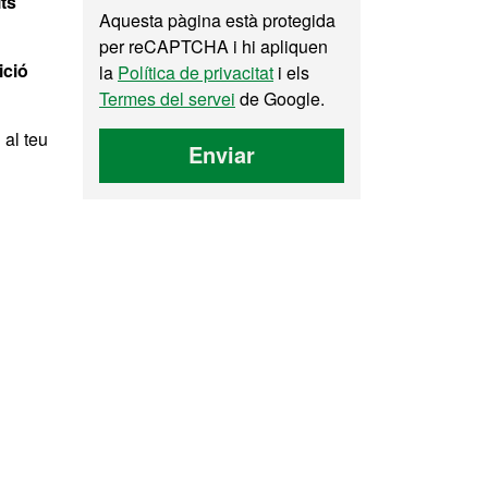
ts
Aquesta pàgina està protegida
per reCAPTCHA i hi apliquen
ició
la
Política de privacitat
i els
Termes del servei
de Google.
 al teu
Enviar