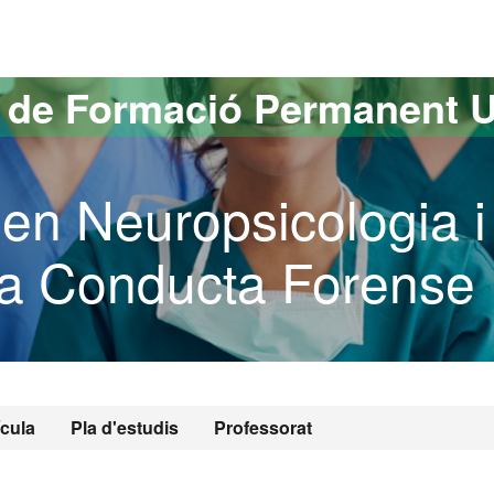
versitat Autònoma de Barcelona
s de Formació Permanent 
 en Neuropsicologia i
la Conducta Forense
ícula
Pla d'estudis
Professorat