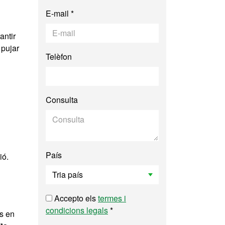
E-mail *
antir
 pujar
Telèfon
Consulta
País
ió.
Accepto els
termes i
condicions legals
*
às en