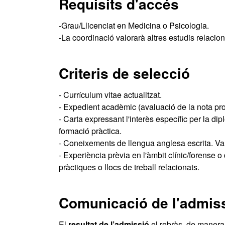
Requisits d'accés
-Grau/Llicenciat en Medicina o Psicologia.
-La coordinació valorarà altres estudis relacion
Criteris de selecció
- Currículum vitae actualitzat.
- Expedient acadèmic (avaluació de la nota pr
- Carta expressant l'interès específic per la di
formació pràctica.
- Coneixements de llengua anglesa escrita. Val
- Experiència prèvia en l'àmbit clínic/forense o 
pràctiques o llocs de treball relacionats.
Comunicació de l'admis
El
resultat de l’admissió
el rebràs, de manera 