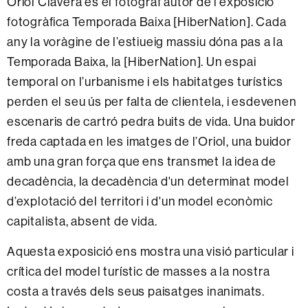
Oriol Clavera és el fotògraf autor de l’exposició
fotogràfica Temporada Baixa [HiberNation]. Cada
any la voràgine de l’estiueig massiu dóna pas a la
Temporada Baixa, la [HiberNation]. Un espai
temporal on l’urbanisme i els habitatges turístics
perden el seu ús per falta de clientela, i esdevenen
escenaris de cartró pedra buits de vida. Una buidor
freda captada en les imatges de l’Oriol, una buidor
amb una gran força que ens transmet la idea de
decadència, la decadència d'un determinat model
d’explotació del territori i d'un model econòmic
capitalista, absent de vida.
Aquesta exposició ens mostra una visió particular i
crítica del model turístic de masses a la nostra
costa a través dels seus paisatges inanimats.