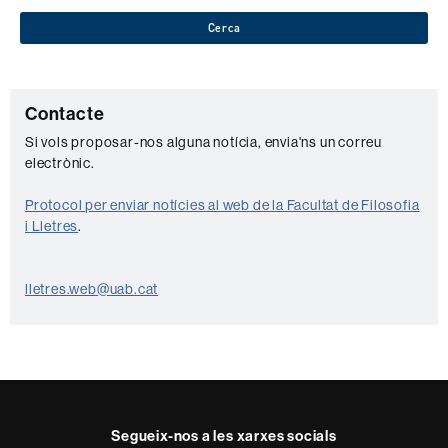
Cerca
C
Contacte
o
Si vols proposar-nos alguna notícia, envia'ns un correu
electrònic.
n
t
Protocol per enviar notícies al web de la Facultat de Filosofia
a
i Lletres
.
c
t
lletres.web@uab.cat
e
Segueix-nos a les xarxes socials