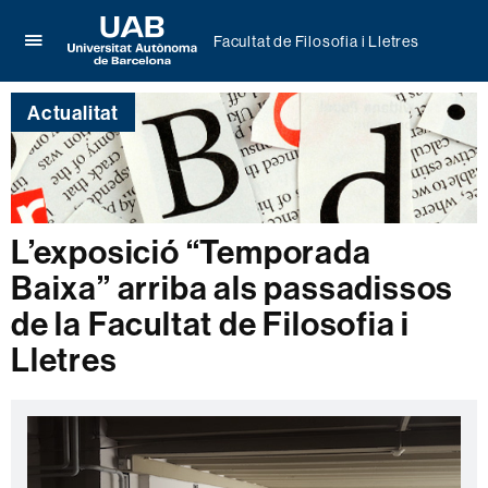
Facultat de Filosofia i Lletres
Prem
UAB
per
Universitat
desplegar
Actualitat
Autònoma
el
de
menú
Barcelona
de
Facultat
de
Filosofia
L’exposició “Temporada
i
Baixa” arriba als passadissos
Lletres
de la Facultat de Filosofia i
Lletres