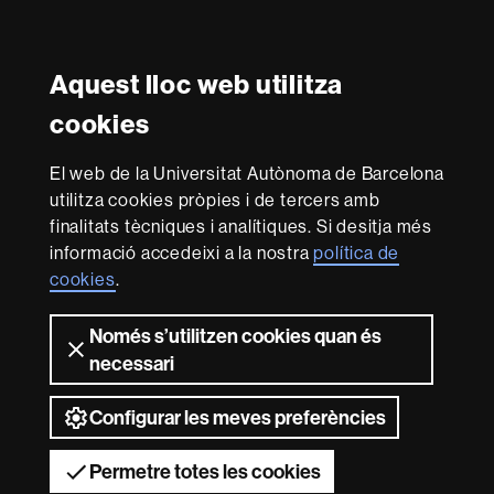
Instagram
Twitter
Facebook
Youtube
LinkedIn
FFL
FFL
FFL
FFL
UAB
Aquest lloc web utilitza
Reconeixement internacional de l'excel·lència
cookies
HR
Excellence
El web de la Universitat Autònoma de Barcelona
in
utilitza cookies pròpies i de tercers amb
Research
Amb el finançament de
-
finalitats tècniques i analítiques. Si desitja més
Euraxess
informació accedeixi a la nostra
política de
cookies
.
Sobre
Només s’utilitzen cookies quan és
aquest
necessari
web
Avís legal
Protecció de dades
Sobre el
web
Accessibilitat web
Mapa del web UAB
Configurar les meves preferències
2026 Universitat Autònoma de Barcelona
Permetre totes les cookies