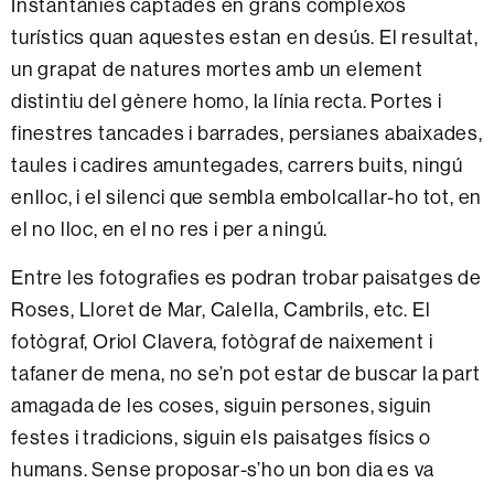
Instantànies captades en grans complexos
turístics quan aquestes estan en desús. El resultat,
un grapat de natures mortes amb un element
distintiu del gènere homo, la línia recta. Portes i
finestres tancades i barrades, persianes abaixades,
taules i cadires amuntegades, carrers buits, ningú
enlloc, i el silenci que sembla embolcallar-ho tot, en
el no lloc, en el no res i per a ningú.
Entre les fotografies es podran trobar paisatges de
Roses, Lloret de Mar, Calella, Cambrils, etc. El
fotògraf, Oriol Clavera, fotògraf de naixement i
tafaner de mena, no se’n pot estar de buscar la part
amagada de les coses, siguin persones, siguin
festes i tradicions, siguin els paisatges físics o
humans. Sense proposar-s’ho un bon dia es va