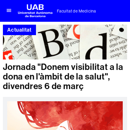
Facultat de Medicina
Prem
UAB
per
Universitat
desplegar
Actualitat
Autònoma
el
de
menú
Barcelona
de
Facultat
de
Medicina
Jornada "Donem visibilitat a la
dona en l'àmbit de la salut",
divendres 6 de març