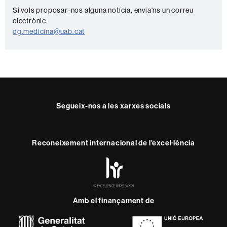
o
Si vols proposar-nos alguna notícia, envia'ns un correu
electrònic.
n
dg.medicina@uab.cat
t
a
c
t
e
Segueix-nos a les xarxes socials
Reconeixement internacional de l'excel·lència
HR
Excellence
in
Research
-
Amb el finançament de
Euraxess