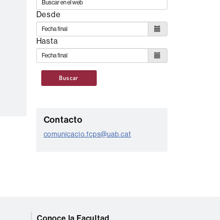
Desde
Hasta
Buscar
C
Contacto
o
comunicacio.fcps@uab.cat
n
t
a
c
t
Conoce la Facultad