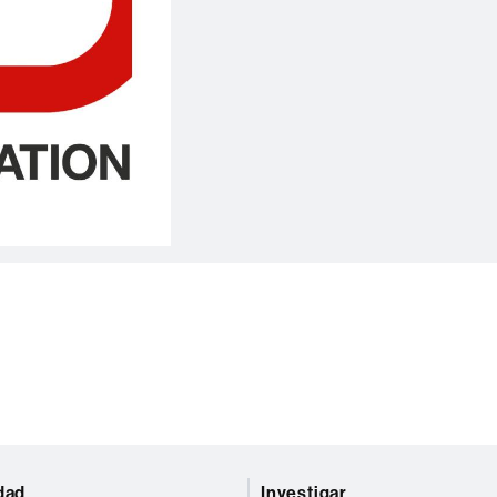
dad
Investigar