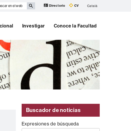
scar
Directorio
CV
Català
eb
cional
Investigar
Conoce la Facultad
Buscador de noticias
Expresiones de búsqueda