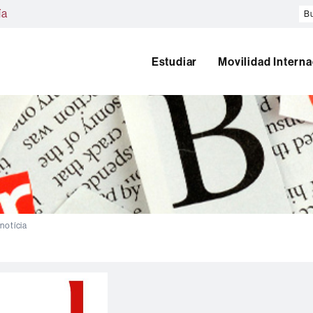
Bu
ía
en
el
w
Estudiar
Movilidad Interna
 notícia