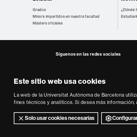
web
Grados
¿Dónde t
Mínors impartidos en nuestra facultad
Estudian
Másters oficiales
Síguenos en las redes sociales
Twitter
YouTube
Instag
Este sitio web usa cookies
Sobre
esta
La web de la Universitat Autònoma de Barcelona utiliz
web
Aviso legal
P
fines técnicos y analíticos. Si desea más información
Solo usar cookies necesarias
Configurar