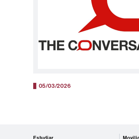
05/03/2026
Mapa
Estudiar
Movili