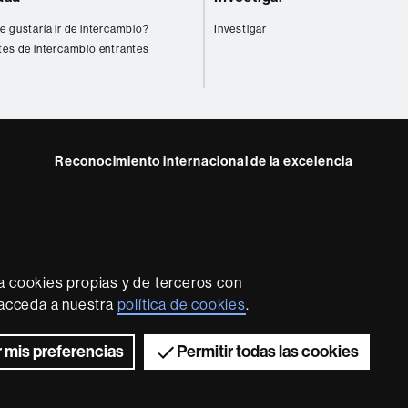
e gustaría ir de intercambio?
Investigar
tes de intercambio entrantes
Reconocimiento internacional de la excelencia
HR
ram
Excellence
in
Research
-
Euraxess
a cookies propias y de terceros con
rotección de datos
Sobre el web
Accesibilidad web
Mapa
, acceda a nuestra
política de cookies
.
2026 Universitat Autònoma de Barcelona
 mis preferencias
Permitir todas las cookies