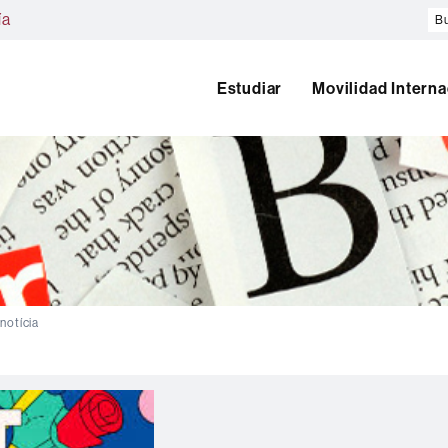
Bu
ía
en
el
w
Estudiar
Movilidad Interna
 notícia