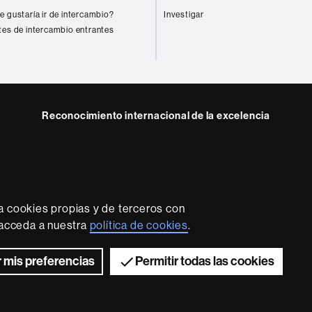
e gustaría ir de intercambio?
Investigar
tes de intercambio entrantes
Reconocimiento internacional de la excelencia
HR
ram
Excellence
in
Research
-
Euraxess
a cookies propias y de terceros con
rotección de datos
Sobre el web
Accesibilidad web
Mapa
, acceda a nuestra
política de cookies
.
2026 Universitat Autònoma de Barcelona
 mis preferencias
Permitir todas las cookies