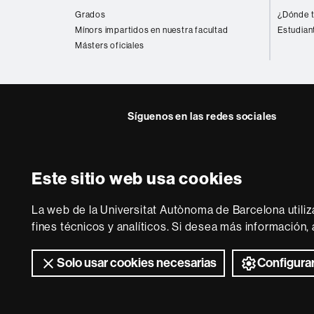
web
Grados
¿Dónde t
Mínors impartidos en nuestra facultad
Estudian
Másters oficiales
Síguenos en las redes sociales
Twitter
YouTube
Instag
Este sitio web usa cookies
Sobre
esta
La web de la Universitat Autònoma de Barcelona utiliz
web
Aviso legal
P
fines técnicos y analíticos. Si desea más información
Solo usar cookies necesarias
Configurar