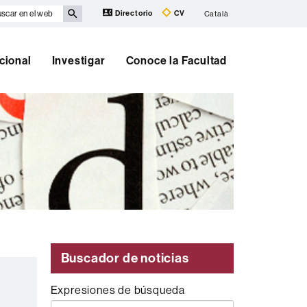
scar
Directorio
CV
Català
eb
cional
Investigar
Conoce la Facultad
Buscador de noticias
Expresiones de búsqueda