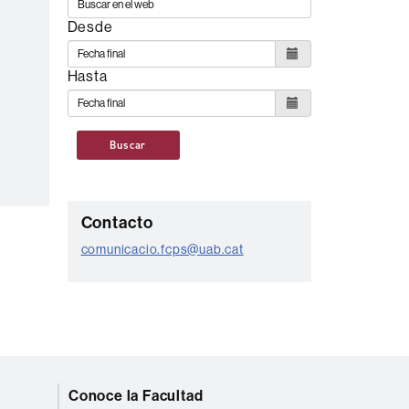
Desde
Hasta
Buscar
C
Contacto
o
comunicacio.fcps@uab.cat
n
t
a
c
t
Conoce la Facultad