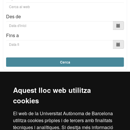
Des de
Fins a
Cerca
Aquest lloc web utilitza
Reconeixement internacional de l'excel·lència
cookies
HR
El web de la Universitat Autònoma de Barcelona
utilitza cookies pròpies i de tercers amb finalitats
tècniques i analítiques. Si desitja més informació