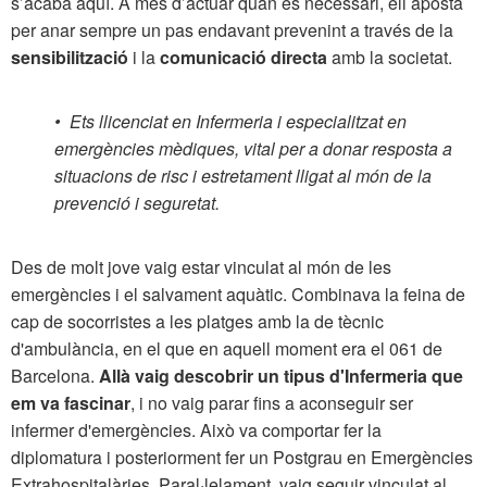
s’acaba aquí. A més d’actuar quan és necessari, ell aposta
per anar sempre un pas endavant prevenint a través de la
sensibilització
i la
comunicació directa
amb la societat.
•
Ets llicenciat en Infermeria i especialitzat en
emergències mèdiques, vital per a donar resposta a
situacions de risc i estretament lligat al món de la
prevenció i seguretat.
Des de molt jove vaig estar vinculat al món de les
emergències i el salvament aquàtic. Combinava la feina de
cap de socorristes a les platges amb la de tècnic
d'ambulància, en el que en aquell moment era el 061 de
Barcelona.
Allà vaig descobrir un tipus d'Infermeria que
em va fascinar
, i no vaig parar fins a aconseguir ser
infermer d'emergències. Això va comportar fer la
diplomatura i posteriorment fer un Postgrau en Emergències
Extrahospitalàries. Paral·lelament, vaig seguir vinculat al