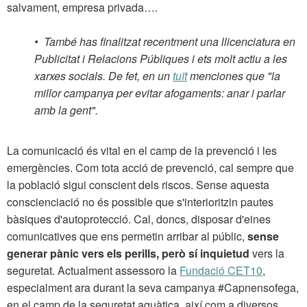
salvament, empresa privada….
•
També has finalitzat recentment una llicenciatura en
Publicitat i Relacions Públiques i ets molt actiu a les
xarxes socials. De fet, en un
tuït
menciones que "la
millor campanya per evitar afogaments: anar i parlar
amb la gent".
La comunicació és vital en el camp de la prevenció i les
emergències. Com tota acció de prevenció, cal sempre que
la població sigui conscient dels riscos. Sense aquesta
conscienciació no és possible que s'interioritzin pautes
bàsiques d'autoprotecció. Cal, doncs, disposar d'eines
comunicatives que ens permetin arribar al públic,
sense
generar pànic vers els perills, però sí inquietud
vers la
seguretat. Actualment assessoro la
Fundació CET10
,
especialment ara durant la seva campanya #Capnensofega,
en el camp de la seguretat aquàtica, així com a diversos