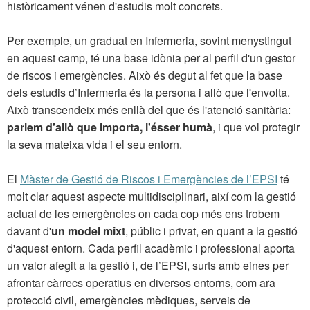
històricament vénen d'estudis molt concrets.
Per exemple, un graduat en Infermeria, sovint menystingut
en aquest camp, té una base idònia per al perfil d'un gestor
de riscos i emergències. Això és degut al fet que la base
dels estudis d’Infermeria és la persona i allò que l'envolta.
Això transcendeix més enllà del que és l'atenció sanitària:
parlem d'allò que importa, l'ésser humà
, i que vol protegir
la seva mateixa vida i el seu entorn.
El
Màster de Gestió de Riscos i Emergències de l’EPSI
té
molt clar aquest aspecte multidisciplinari, així com la gestió
actual de les emergències on cada cop més ens trobem
davant d'
un model mixt
, públic i privat, en quant a la gestió
d'aquest entorn. Cada perfil acadèmic i professional aporta
un valor afegit a la gestió i, de l’EPSI, surts amb eines per
afrontar càrrecs operatius en diversos entorns, com ara
protecció civil, emergències mèdiques, serveis de