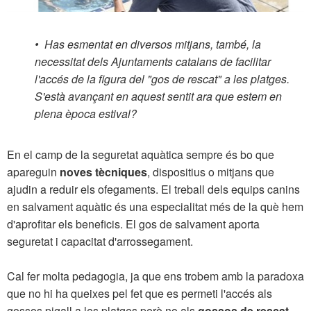
•
Has esmentat en diversos mitjans, també, la
necessitat dels Ajuntaments catalans de facilitar
l'accés de la figura del "gos de rescat" a les platges.
S'està avançant en aquest sentit ara que estem en
plena època estival?
En el camp de la seguretat aquàtica sempre és bo que
apareguin
noves tècniques
, dispositius o mitjans que
ajudin a reduir els ofegaments. El treball dels equips canins
en salvament aquàtic és una especialitat més de la què hem
d'aprofitar els beneficis. El gos de salvament aporta
seguretat i capacitat d'arrossegament.
Cal fer molta pedagogia, ja que ens trobem amb la paradoxa
que no hi ha queixes pel fet que es permeti l'accés als
gossos pigall a les platges però no als
gossos de rescat
.