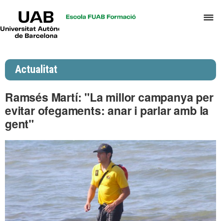
UAB
P
Universitat
Autònoma
p
de
d
Barcelona
el
Actualitat
m
d
Ramsés Martí: "La millor campanya per
P
evitar ofegaments: anar i parlar amb la
i
gent"
S
I