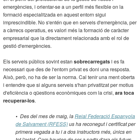
emergències, i orientar-se a un perfil més flexible on la
formació especialitzada en aquest entorn sigui
imprescindible. No s'entén que en serveis d'emergència, per
a càrrecs operatius, es valori més la formació de caràcter
empresarial que la directament relacionada amb el rol de
gestió d'emergències.
Els serveis públics sovint estan
sobrecarregats
i es fa
necessari que des de l'entorn privat es doni una resposta.
Això, però, no ha de ser la norma. Cal tenir una ment oberta
i entendre que si alguns serveis s'han privatitzat per motius
d'eficiència o qüestions econòmiques com la crisi,
ara toca
recuperar-los
.
•
Des del mes de maig, la
Reial Federació Espanyola
de Salvament (RFESS)
us ha reconegut i certificat per
primera vegada a tu i a dos instructors més, únics en
tot l'estat. Com haurien de ser a partir d'ara els futurs