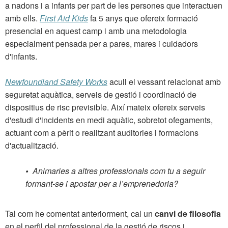
a nadons i a infants per part de les persones que interactuen
amb ells.
First Aid Kids
fa 5 anys que ofereix formació
presencial en aquest camp i amb una metodologia
especialment pensada per a pares, mares i cuidadors
d'infants.
Newfoundland Safety Works
acull el vessant relacionat amb
seguretat aquàtica, serveis de gestió i coordinació de
dispositius de risc previsible. Així mateix ofereix serveis
d'estudi d'incidents en medi aquàtic, sobretot ofegaments,
actuant com a pèrit o realitzant auditories i formacions
d'actualització.
•
Animaries a altres professionals com tu a seguir
formant-se i apostar per a l’emprenedoria?
Tal com he comentat anteriorment, cal un
canvi de filosofia
en el perfil del professional de la gestió de riscos i