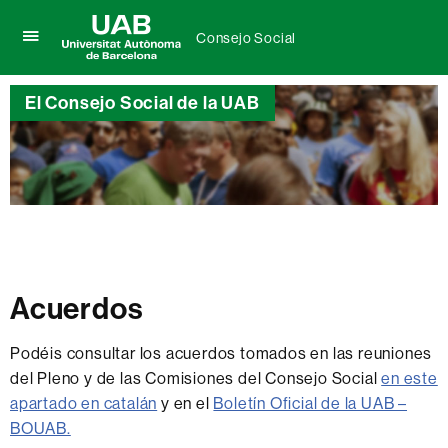
Consejo Social
Clica
UAB
aquí
Universitat
para
El Consejo Social de la UAB
Autònoma
desplegar
de
el
Barcelona
menú
de
Consejo
Social
Acuerdos
Podéis consultar los acuerdos tomados en las reuniones
del Pleno y de las Comisiones del Consejo Social
en este
apartado en catalán
y en el
Boletín Oficial de la UAB –
BOUAB
.