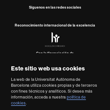
Síguenos en las redes sociales
Reconocimiento internacional de la excelencia
HR
Excellence
in
Research
-
Con la financiación de
Euraxess
Este sitio web usa cookies
Sobre
La web de la Universitat Autònoma de
esta
Barcelona utiliza cookies propias y de terceros
web
El Consejo Social es el órgano de participación de la
con fines técnicos y analíticos. Si desea más
sociedad en la Universidad. Promueve políticas de
información, acceda a nuestra
política de
calidad y de mejora en los diferentes ámbitos de la
cookies
.
Universidad. Ejerce las funciones que tiene atribuïdes
por Ley en relación a la programación y la gestión; la