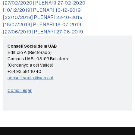
[27/02/2020]
PLENARI 27-02-2020
[10/12/2019]
PLENARI 10-12-2019
[22/10/2019]
PLENARI 22-10-2019
[18/07/2019]
PLENARI 18-07-2019
[27/06/2019]
PLENARI 27-06-2019
Información
C
complementaria
Consell Social de la UAB
o
Edificio A (Rectorado)
Campus UAB · 08193 Bellaterra
n
(Cerdanyola del Vallès)
t
+34 93 581 10 40
a
consell.social@uab.cat
c
Cómo llegar
t
o