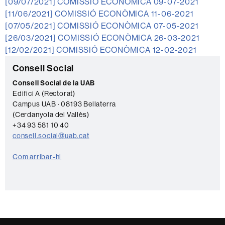
[09/07/2021]
COMISSIÓ ECONÒMICA 09-07-2021
[11/06/2021]
COMISSIÓ ECONÒMICA 11-06-2021
[07/05/2021]
COMISSIÓ ECONÒMICA 07-05-2021
[26/03/2021]
COMISSIÓ ECONÒMICA 26-03-2021
[12/02/2021]
COMISSIÓ ECONÒMICA 12-02-2021
Informació
C
Consell Social
complementària
o
Consell Social de la UAB
Edifici A (Rectorat)
n
Campus UAB · 08193 Bellaterra
t
(Cerdanyola del Vallès)
a
+34 93 581 10 40
consell.social@uab.cat
c
t
Com arribar-hi
e