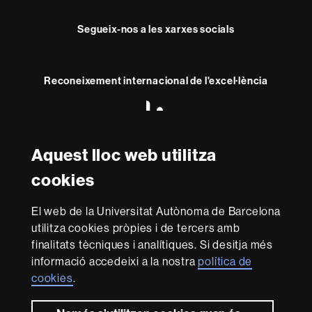
Segueix-nos a les xarxes socials
Reconeixement internacional de l'excel·lència
HR
Excellence
in
Research
Aquest lloc web utilitza
Amb el finançament de
-
Euraxess
cookies
El web de la Universitat Autònoma de Barcelona
Sobre
utilitza cookies pròpies i de tercers amb
aquest
finalitats tècniques i analítiques. Si desitja més
web
informació accedeixi a la nostra
política de
El Consell Social és l'òrgan de participació de la societat
cookies
.
en la Universitat. Promou polítiques de qualitat i de
millora en els diferents àmbits de la Universitat. Exerceix
les funcions que té atribuïdes per llei sobre la