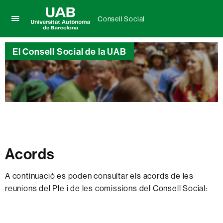
Consell Social
Prem
UAB
per
Universitat
desplegar
El Consell Social de la UAB
Autònoma
el
de
menú
Barcelona
de
Consell
Social
Acords
A continuació es poden consultar els acords de les
reunions del Ple i de les comissions del Consell Social: