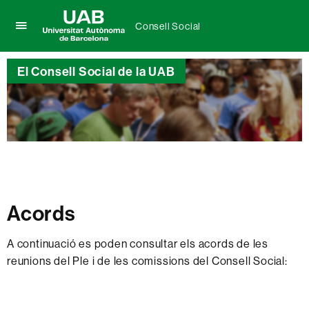
Consell Social
Prem
UAB
per
Universitat
desplegar
El Consell Social de la UAB
Autònoma
el
de
menú
Barcelona
de
Consell
Social
Acords
A continuació es poden consultar els acords de les
reunions del Ple i de les comissions del Consell Social: