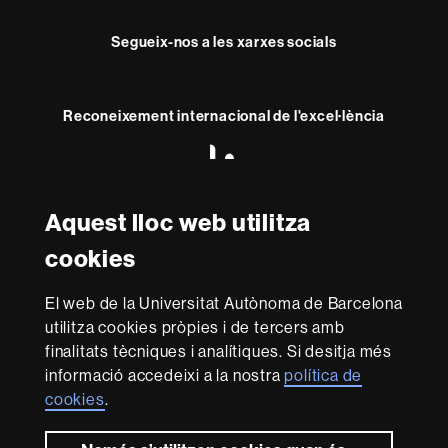
Segueix-nos a les xarxes socials
Reconeixement internacional de l'excel·lència
HR
Excellence
in
Research
Aquest lloc web utilitza
Amb el finançament de
-
Euraxess
cookies
El web de la Universitat Autònoma de Barcelona
Sobre
utilitza cookies pròpies i de tercers amb
aquest
finalitats tècniques i analítiques. Si desitja més
web
informació accedeixi a la nostra
política de
El Consell Social és l'òrgan de participació de la societat
cookies
.
en la Universitat. Promou polítiques de qualitat i de
millora en els diferents àmbits de la Universitat. Exerceix
les funcions que té atribuïdes per llei sobre la