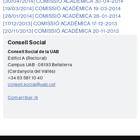
[30/04/2014]
COMISSIÓ ACADÈMICA 30-04-2014
[19/03/2014]
COMISSIÓ ACADÈMICA 19-03-2014
[28/01/2014]
COMISSIÓ ACADÈMICA 28-01-2014
[17/12/2013]
COMISSIÓ ACADÈMICA 17-12-2013
[20/11/2013]
COMISSIÓ ACADÈMICA 20-11-2013
Informació
C
Consell Social
complementària
o
Consell Social de la UAB
Edifici A (Rectorat)
n
Campus UAB · 08193 Bellaterra
t
(Cerdanyola del Vallès)
a
+34 93 581 10 40
consell.social@uab.cat
c
t
Com arribar-hi
e