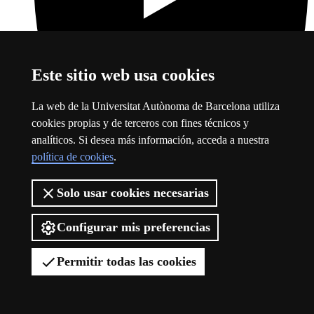
Este sitio web usa cookies
La web de la Universitat Autònoma de Barcelona utiliza
cookies propias y de terceros con fines técnicos y
YouTube
Este enlace se abre en una ventana nueva
analíticos. Si desea más información, acceda a nuestra
política de cookies
.
Solo usar cookies necesarias
Configurar mis preferencias
Permitir todas las cookies