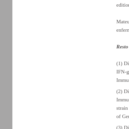
editi
Mateu
enfer
Resto
(1) D
IFN-g
Immun
(2) Di
Immun
strain
of Ge
(3) Di