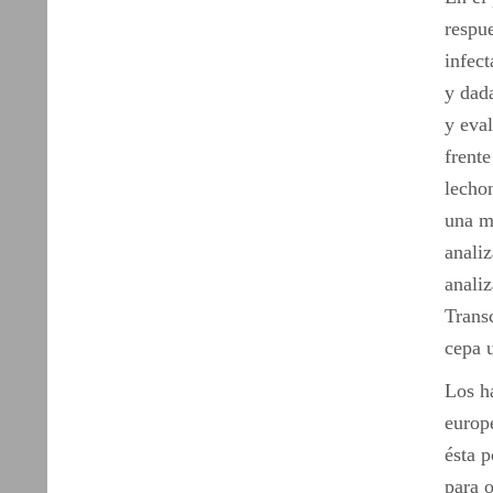
respue
infec
y dada
y eva
frent
lecho
una m
anali
anali
Trans
cepa u
Los h
europ
ésta p
para o