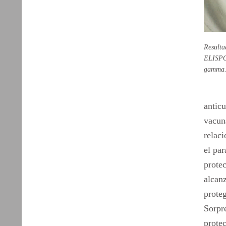
Result
ELISPOT
gamma
anticu
vacun
relac
el pa
prote
alcan
prote
Sorpr
prote