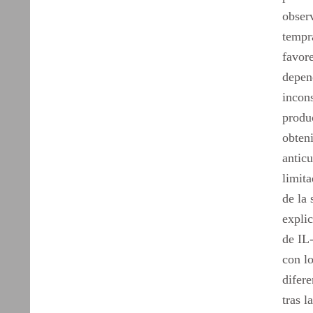
observ
tempr
favor
depend
incons
produ
obteni
anticu
limita
de la 
explic
de IL-
con l
difere
tras l