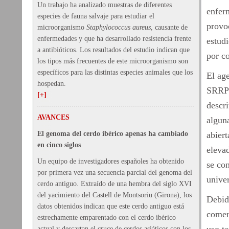
Un trabajo ha analizado muestras de diferentes
enfer
especies de fauna salvaje para estudiar el
provo
microorganismo
Staphylococcus aureus
, causante de
enfermedades y que ha desarrollado resistencia frente
estudi
a antibióticos. Los resultados del estudio indican que
por co
los tipos más frecuentes de este microorganismo son
específicos para las distintas especies animales que los
El ag
hospedan.
SRRP 
[+]
descri
AVANCES
algun
El genoma del cerdo ibérico apenas ha cambiado
abier
en cinco siglos
elevad
Un equipo de investigadores españoles ha obtenido
se con
por primera vez una secuencia parcial del genoma del
univer
cerdo antiguo. Extraído de una hembra del siglo XVI
del yacimiento del Castell de Montsoriu (Girona), los
Debid
datos obtenidos indican que este cerdo antiguo está
comer
estrechamente emparentado con el cerdo ibérico
actual y descartan el cruce de cerdos asiáticos con los