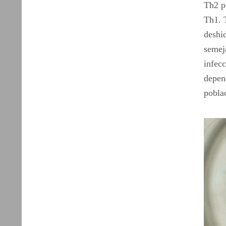
Th2 po
Th1. T
deshid
semeja
infecc
depen
pobla