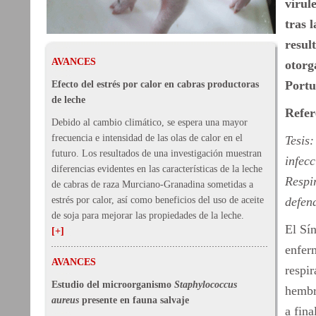
virul
tras 
resul
AVANCES
otorg
Portu
Efecto del estrés por calor en cabras productoras
de leche
Refer
Debido al cambio climático, se espera una mayor
frecuencia e intensidad de las olas de calor en el
Tesis
futuro. Los resultados de una investigación muestran
infecc
diferencias evidentes en las características de la leche
Respi
de cabras de raza Murciano-Granadina sometidas a
estrés por calor, así como beneficios del uso de aceite
defen
de soja para mejorar las propiedades de la leche.
El Sí
[+]
enfer
AVANCES
respir
Estudio del microorganismo
Staphylococcus
hembr
aureus
presente en fauna salvaje
a fin