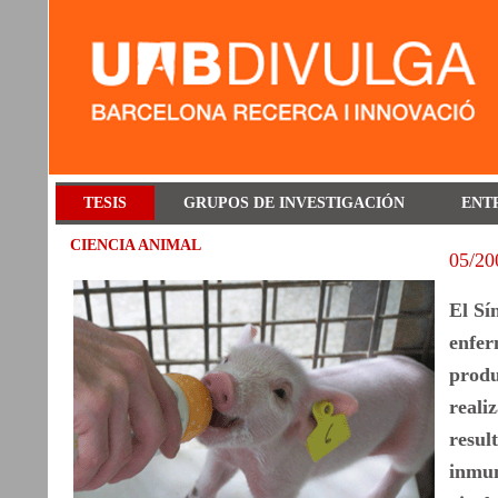
TESIS
GRUPOS DE INVESTIGACIÓN
ENT
CIENCIA ANIMAL
05/20
El Sí
enfer
produ
reali
resul
inmun