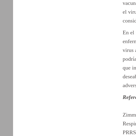
vacun
el vir
consi
En el 
enferm
virus 
podría
que in
deseab
advers
Refere
Zimme
Respi
PRRS f