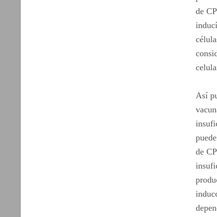
de CP
inducí
célula
consid
celul
Así pu
vacun
insuf
pueden
de CP-
insufi
produc
induc
depend