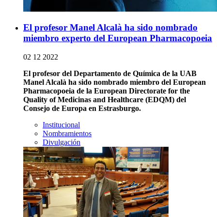
El profesor Manel Alcalà ha sido nombrado
miembro experto del European Pharmacopoeia
02 12 2022
El profesor del Departamento de Química de la UAB
Manel Alcalà ha sido nombrado miembro del
European
Pharmacopoeia
de la
European
Directorate
for
the
Quality
of
Medicinas
and
Healthcare
(
EDQM)
del
Consejo de Europa en Estrasburgo.
Institucional
Nombramientos
Divulgación