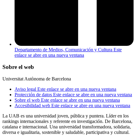
Departamento de Medios, Comunicación y Cultura
Este
enlace se abre en una nueva ventana
Sobre el web
Universitat Autònoma de Barcelona
Aviso legal
Este enlace se abre en una nueva ventana
Protección de datos
Este enlace se abre en una nueva ventana
Sobre el web
Este enlace se abre en una nueva ventana
Accesibilidad web
Este enlace se abre en una nueva ventana
La UAB es una universidad joven, pública y puntera. Líder en los
rankings internacionales y referente en investigación. De Barcelona,
catalana e internacional. Una universidad transformadora, solidaria,
diversa e igualitaria, sostenible y saludable, participativa y cultural.