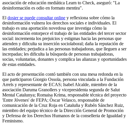
asociación de educación mediática Learn to Check, aseguró: "La
desinformación es odio en formato mentira".
El
dosier se puede consultar online
y reflexiona sobre cómo la
desinformación vulnera los derechos sociales e individuales. El
trabajo es una aportación novedosa que investiga cómo la
desinformación entorpece el trabajo de las entidades del tercer sector
social: incrementa los prejuicios y estigmas hacia las personas que
atienden y dificulta su inserción sociolaboral; daña la reputación de
las entidades; perjudica a las personas trabajadoras, que lleguen a ser
increpadas; les dificulta la búsqueda de personas trabajadoras,
socias, voluntarias, donantes y complica las alianzas y oportunidades
de estas entidades.
El acto de presentación contó también con una mesa redonda en la
que participaron Giorgio Ossola, persona vinculada a la Fundación
Arrels y representante de ECAS; Isabel Alcalde, miembro de la
asociación Daruma Granollers y vicepresidenta segunda de Salut
Mental Catalunya; Romaisa Krima, responsable técnica del proyecto
'Entre Jóvenes' de FEPA; Òscar Velasco, responsable de
comunicación de la Cruz Roja en Cataluña y Rubén Sánchez Ruiz,
miembro del equipo técnico de la Dirección General de Promoción
y Defensa de los Derechos Humanos de la conselleria de Igualdad y
Feminismo.