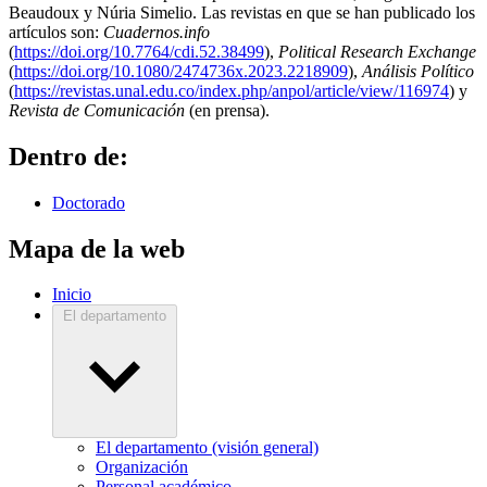
Beaudoux y Núria Simelio. Las revistas en que se han publicado los
artículos son:
Cuadernos.info
(
https://doi.org/10.7764/cdi.52.38499
),
Political Research Exchange
(
https://doi.org/10.1080/2474736x.2023.2218909
),
Análisis Político
(
https://revistas.unal.edu.co/index.php/anpol/article/view/116974
) y
Revista de Comunicación
(en prensa).
Dentro de:
Doctorado
Mapa de la web
Inicio
El departamento
El departamento (visión general)
Organización
Personal académico