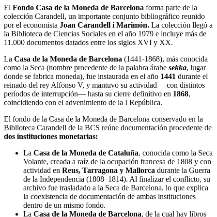
El
Fondo Casa de la Moneda de Barcelona
forma parte de la
colección Carandell, un importante conjunto bibliográfico reunido
por el economista
Joan Carandell i Marimón.
La colección llegó a
la Biblioteca de Ciencias Sociales en el año 1979 e incluye más de
11.000 documentos datados entre los siglos XVI y XX.
La
Casa de la Moneda de Barcelona
(1441-1868), más conocida
como la Seca (nombre procedente de la palabra árabe
sekka
, lugar
donde se fabrica moneda), fue instaurada en el año
1441
durante el
reinado del rey Alfonso V, y mantuvo su actividad —con distintos
períodos de interrupción— hasta su cierre definitivo en
1868
,
coincidiendo con el advenimiento de la I República.
El fondo de la Casa de la Moneda de Barcelona conservado en la
Biblioteca Carandell de la BCS reúne documentación procedente de
dos instituciones monetarias:
La
Casa de la Moneda de Cataluña
, conocida como la Seca
Volante, creada a raíz de la ocupación francesa de 1808 y con
actividad en
Reus, Tarragona y Mallorca
durante la Guerra
de la Independencia (1808–1814). Al finalizar el conflicto, su
archivo fue trasladado a la Seca de Barcelona, lo que explica
la coexistencia de documentación de ambas instituciones
dentro de un mismo fondo.
La
Casa de la Moneda de Barcelona
, de la cual hay libros