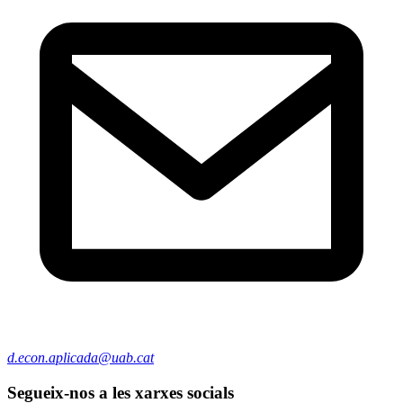
d.econ.aplicada@uab.cat
Segueix-nos a les xarxes socials